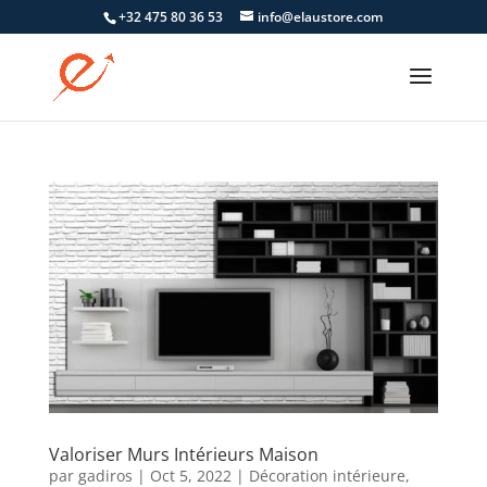
+32 475 80 36 53
info@elaustore.com
Valoriser Murs Intérieurs Maison
par
gadiros
|
Oct 5, 2022
|
Décoration intérieure
,