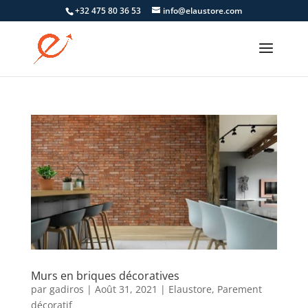
+32 475 80 36 53
info@elaustore.com
Murs en briques décoratives
par
gadiros
|
Août 31, 2021
|
Elaustore
,
Parement
décoratif