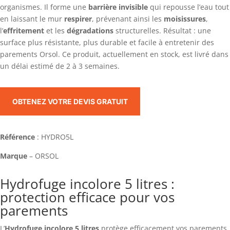
organismes. Il forme une
barrière invisible
qui repousse l’eau tout
en laissant le mur
respirer
, prévenant ainsi les
moisissures
,
l’
effritement
et les
dégradations
structurelles. Résultat : une
surface plus résistante, plus durable et facile à entretenir des
parements Orsol. Ce produit, actuellement en stock, est livré dans
un délai estimé de 2 à 3 semaines.
OBTENEZ VOTRE DEVIS GRATUIT
Référence
: HYDRO5L
Marque
– ORSOL
Hydrofuge incolore 5 litres :
protection efficace pour vos
parements
L’
Hydrofuge incolore 5 litres
protège efficacement vos parements